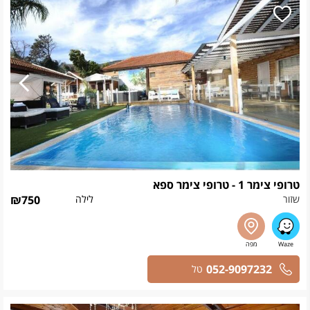
טרופי צימר 1 - טרופי צימר ספא
שזור
לילה
750
₪
052-9097232
טל