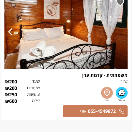
משפחתית - קדמת עדן
שזור
שעה
200
₪
שעתיים
200
₪
3 שעות
250
₪
לילה
600
₪
055-4549872
אורי