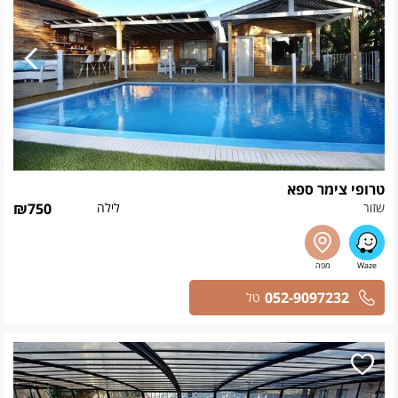
טרופי צימר ספא
שזור
לילה
750
₪
052-9097232
טל