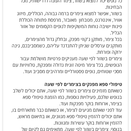
כל נופש יכול למצוא בשזור, צימר העונה לדרישותיו, מכל
הבחינות.
בשזור, אפשר למצוא צימרים ברמה גבוהה, הכוללים, מיזוג
אוויר, אינטרנט, מטבחון מאובזר, מרפסת פתוחה הכוללת
פינות ישיבה נוחות המשקיפות לנופים הקסומים של אזור
הגליל.
בכל צימר, מותקן ג'קוזי מפנק, ובחלק גדול מהצימרים,
מותקנים ערסלים שניתן להתנדנד עליהם, כשמסביבכם, גינה
ירוקה ופורחת.
צימרים בשזור לפי שעה מעניקים פרטיות מושלמת עבור
הנופשים, בכל צימר מיטה זוגית גדולה ומפנקת, טלוויזיות עם
מסכי שטוחים, נופים פסטורליים ומרהיבים מסביב ועוד.
טיפולי ספא מפנקים בצימרים לפי שעה
כשאתם מזמינים צימרים בשזור לפי שעה, אתם יכולים לשלב
בנופש שלכם, פעילויות נוספות, כמו הזמנת טיפולי ספא
בצימר, ארוחות בוקר מפנקות ועוד.
עוד לפני שאתם מגיעים לצימר, או כשאתם כבר מתארחים בו,
אתם יכולים להזמין טיפולי ספא מגוונים, או בתיאום מראש,
להזמין ארוחות בוקר עשירות ומגוונות.
בנוסף, צימרים בשזור לפי שעה, מתאימים גם לקיום של