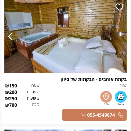
בקתת אוהבים - הבקתות של סיוון
שזור
שעה
150
₪
שעתיים
200
₪
3 שעות
250
₪
לילה
700
₪
055-4549874
אלי