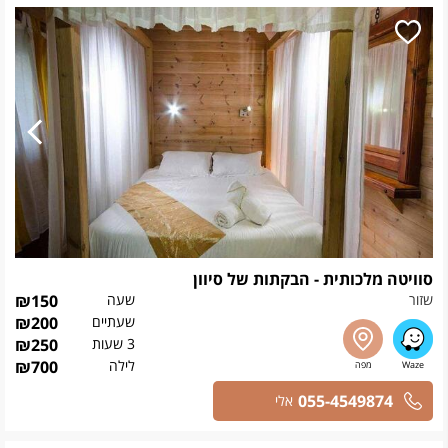
סוויטה מלכותית - הבקתות של סיוון
שזור
שעה
150
₪
שעתיים
200
₪
3 שעות
250
₪
לילה
700
₪
055-4549874
אלי