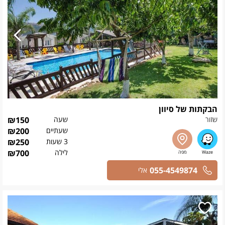
הבקתות של סיוון
שזור
שעה
150
₪
שעתיים
200
₪
3 שעות
250
₪
לילה
700
₪
055-4549874
אלי