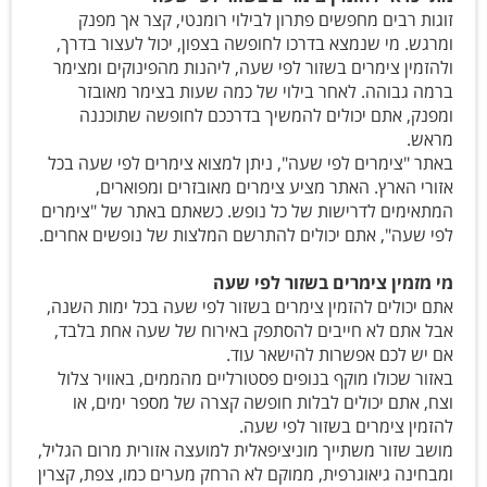
זוגות רבים מחפשים פתרון לבילוי רומנטי, קצר אך מפנק
ומרגש. מי שנמצא בדרכו לחופשה בצפון, יכול לעצור בדרך,
ולהזמין צימרים בשזור לפי שעה, ליהנות מהפינוקים ומצימר
ברמה גבוהה. לאחר בילוי של כמה שעות בצימר מאובזר
ומפנק, אתם יכולים להמשיך בדרככם לחופשה שתוכננה
מראש.
באתר "צימרים לפי שעה", ניתן למצוא צימרים לפי שעה בכל
אזורי הארץ. האתר מציע צימרים מאובזרים ומפוארים,
המתאימים לדרישות של כל נופש. כשאתם באתר של "צימרים
לפי שעה", אתם יכולים להתרשם המלצות של נופשים אחרים.
מי מזמין צימרים בשזור לפי שעה
אתם יכולים להזמין צימרים בשזור לפי שעה בכל ימות השנה,
אבל אתם לא חייבים להסתפק באירוח של שעה אחת בלבד,
אם יש לכם אפשרות להישאר עוד.
באזור שכולו מוקף בנופים פסטורליים מהממים, באוויר צלול
וצח, אתם יכולים לבלות חופשה קצרה של מספר ימים, או
להזמין צימרים בשזור לפי שעה.
מושב שזור משתייך מוניציפאלית למועצה אזורית מרום הגליל,
ומבחינה גיאוגרפית, ממוקם לא הרחק מערים כמו, צפת, קצרין