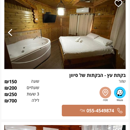
בקתת עץ - הבקתות של סיוון
שזור
שעה
150
₪
שעתיים
200
₪
3 שעות
250
₪
לילה
700
₪
055-4549874
אלי