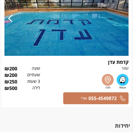
קדמת עדן
שזור
שעה
200
₪
שעתיים
200
₪
3 שעות
250
₪
לילה
500
₪
055-4549872
אורי
יחידות