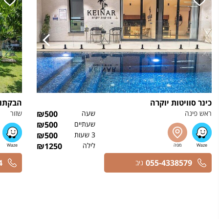
כינר סוויטות יוקרה
הבקתות
ראש פינה
שעה
500
₪
שזור
שעתיים
500
₪
3 שעות
500
₪
לילה
1250
₪
4
055-4338579
ניב