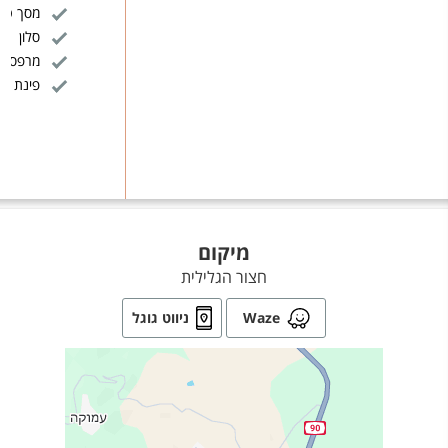
מסך טלויז
סלון
מרפסת
פינת יש
מיקום
חצור הגלילית
Waze
ניווט גוגל