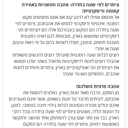
צימרים לפי שעה בחדרה- אהבה וחושניות באווירה
קסומה ודיסקרטית!
אל תהססו אפילו לא לרגע קט! אם אתם מחפשים מקום
רומנטי, אינטימי ודיסקרטי לממש את אהבתכם, צימרים לפי
שעה בחדרה הם המקום בעבורכם! אלה הם הצימרים הכי
דיסקרטיים שתמצאו בארץ, מובטחת לכם חוויה רומנטית
מענגת חושים, וכמובן, תוכלו לשהות בהם על פי ראות עינכם,
שעה או יותר!
רוצים לבלות שעה רומנטית סוערת? רוצים להגשים משאלות
אהבה? רוצים לזכות לדיסקרטיות מלאה? באתר שלנו תמצאו
את הצימרים הכי אטרקטיביים בארץ, צימרים מיוחדים לזוגות
אוהבים, התשלום הוא פר שעה!
אהבה פרטית משלכם!
מן הסתם, הרבה מאוד זוגות בארץ, נאלצים להסוות את
אהבתם, לעיתים מדובר על זוגות נשואים, אשר אינם מעוניינים
ואינם יכולים מכורח הנסיבות לגלות גילויי חיבה בפומבי. למען
כל הזוגות הללו, מוצעים צימרים לפי שעה בחדרה ובכל רחבי
הארץ. כבר אין יותר שום צורך להתחמק אחד מהשני ולתקשר
באמצעות רמזים, צימרים לפי שעה בחדרה הם המקום