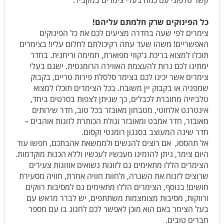
כל הפינוקים שרק חלמתם עליהם!
צימרים לפי שעה בחדרה מציעים לכם את כל הפינוקים
האפשריים! משהו שעד עתה רקיכולתם לחלום עליו! בצימרים
תוכלו למצוא בריכת ג'קוזי מפוארת, חמימה וריחנית. בחדר
ימתינו לכם נרות להעצמת האווירה הרומנטית. ישנם בעלי
צימרים אשר יכינו לכם בצימר סלסלת פירות טריים, בקבוק
שמפניה או בקבוק יין משובח. בכל הצימרים תוכלו למצוא
טלביזיה מחוברת לכבלים, כך שניתן לצפות בסרטים ביחד,
אינטרנט אלחוטי, מטבחון מאובזר בכל טוב, חדר שירותים
מאובזר, חדר אמבט ומאובזר וגולת הכותרת לזוגות אוהבים –
חדר שינה המעוצב בסגנון רומנטי וקסום.
אל תהססו, אם רוצים להגשים ולממשאת אהבתכם, חפשו עוד
היום צימר, ניתן להזמינו מעכשיו לעכשיו וללא הכנות מוקדמות.
הצימרים הללו מתאימים גם לזוגות נשואים אוזוגות צעירים
שרוצים לזנוח את השגרה, ולחוות חוויה אחרת, חוויה מסעירת
חושים! בנוסף, הצימרים הללו מתאימים גם למסיבות רווקים
ורווקות, מסיבות מצומצמות משתתפים, יש לברר מראש עם
בעל הצימר באם הוא מוכן לאפשר לכם לחגוג בו עם מספר
חברים טובים.