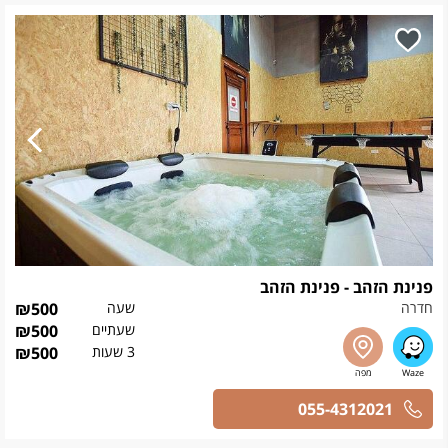
פנינת הזהב - פנינת הזהב
חדרה
שעה
500
₪
שעתיים
500
₪
3 שעות
500
₪
055-4312021