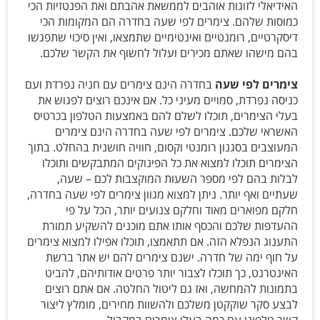
האידיאלי לזוגות אוהבים לממשאת אהבתם ואת הפנטזיות הכי
כמוסות שלהם. צימרים לפי שעה בחדרה הם המקומות הכי
דיסקרטיים, רומנטיים ואינטימיים שתמצאו, ואין סיכוי שתפגשו
בהם מישהו שאתם מכירים ועלול לחשוף את הקשר שלכם.
צימרים לפי שעה
בחדרה הינם צימרים עם חניה נפרדת ועם
כניסה נפרדת, סמויים מעיני כל. אם אינכם רוצים לפגוש את
בעלי הצימרים, תוכלו לשלם להם באמצעות הטלפון בכרטיס
האשראי שלכם. צימרים לפי שעה בחדרה הינם צימרים
המעוצבים בסגנון רומנטי וקסום, חוויה חושנית בהחלט. בתוך
הצימרים תוכלו למצוא את כל הפינוקים המתבקשים ותוכלו
לבלות בהם לפי מספר השעות המוקצבות לכם – שעה,
שעתיים ואף יותר. ניתן למצוא מגוון צימרים לפי שעה בחדרה,
חלקם מפוארים מאוד וחלקם צנועים יותר, הכל על פי
ההעדפות שלכם והכסף אותו אתם מוכנים להשקיע תמורת
התענוג הנפלא הזה. אם תתאמצו, תוכלו אפילו למצוא צימרים
על חוף ימה של חדרה. ישנם צימרים להם יש אתר ברשת
האינטרנט, כך תוכלו לצבור יותר פרטים אודותיהם, להביט
בתמונות להמחשה, ואז גם ליטול החלטה. אם אתם רוצים
לבצע סקר שוקקטן משלכם ולהשוות מחירים, מומלץ ליצור
קשר טלפוני עם כמה בעלי צימרים במקביל.