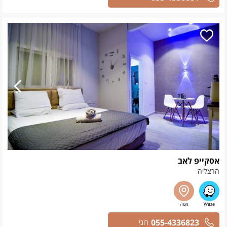
אסקייפ לאב
הרצליה
055-4336823
רוני