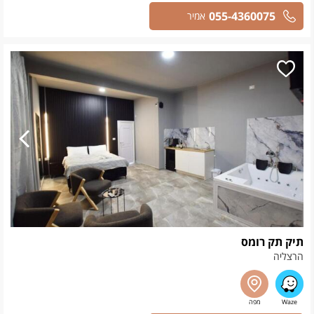
055-4360075
אמיר
תיק תק רומס
הרצליה