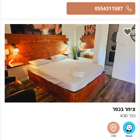
0554311587
צימר בכפר
כפר סבא