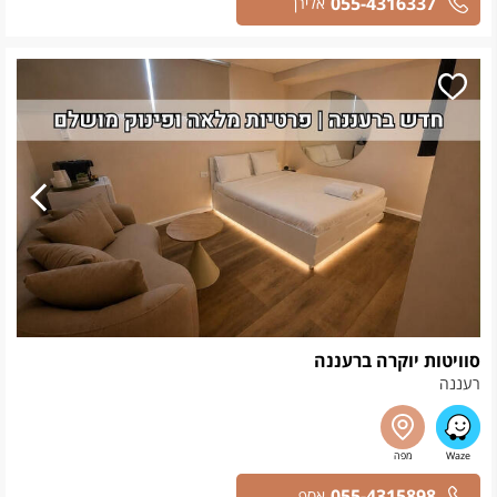
055-4316337
אלירן
סוויטות יוקרה ברעננה
רעננה
055-4315898
אסף