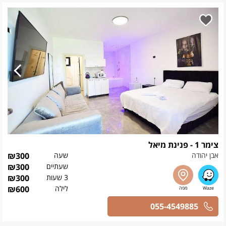
צימר 1 - פנינת מיאל
אבן יהודה
שעה
300
₪
שעתיים
300
₪
3 שעות
300
₪
לילה
600
₪
055-4549885