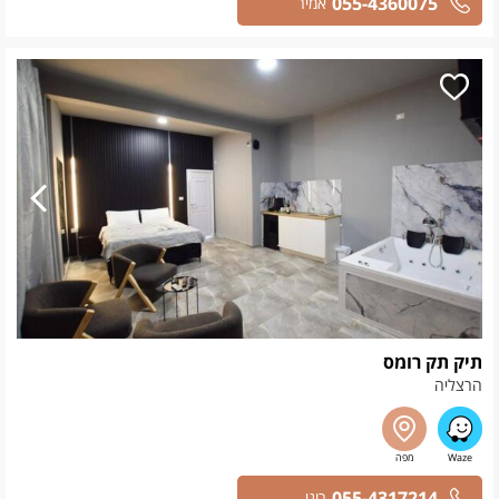
055-4360075
אמיר
תיק תק רומס
הרצליה
055-4317214
רוני