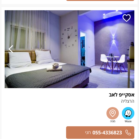
אסקייפ לאב
הרצליה
055-4336823
רוני