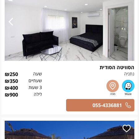
הסוויטה הסודית
נתניה
שעה
250
₪
שעתיים
350
₪
3 שעות
400
₪
לילה
900
₪
055-4336881