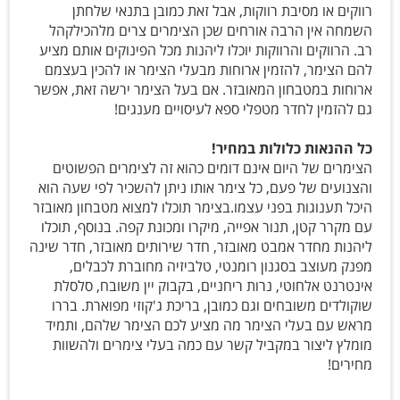
רווקים או מסיבת רווקות, אבל זאת כמובן בתנאי שלחתן
השמחה אין הרבה אורחים שכן הצימרים צרים מלהכילקהל
רב. הרווקים והרווקות יוכלו ליהנות מכל הפינוקים אותם מציע
להם הצימר, להזמין ארוחות מבעלי הצימר או להכין בעצמם
ארוחות במטבחון המאובזר. אם בעל הצימר ירשה זאת, אפשר
גם להזמין לחדר מטפלי ספא לעיסויים מענגים!
כל ההנאות כלולות במחיר!
הצימרים של היום אינם דומים כהוא זה לצימרים הפשוטים
והצנועים של פעם, כל צימר אותו ניתן להשכיר לפי שעה הוא
היכל תענוגות בפני עצמו.בצימר תוכלו למצוא מטבחון מאובזר
עם מקרר קטן, תנור אפייה, מיקרו ומכונת קפה. בנוסף, תוכלו
ליהנות מחדר אמבט מאובזר, חדר שירותים מאובזר, חדר שינה
מפנק מעוצב בסגנון רומנטי, טלביזיה מחוברת לכבלים,
אינטרנט אלחוטי, נרות ריחניים, בקבוק יין משובח, סלסלת
שוקולדים משובחים וגם כמובן, בריכת ג'קוזי מפוארת. בררו
מראש עם בעלי הצימר מה מציע לכם הצימר שלהם, ותמיד
מומלץ ליצור במקביל קשר עם כמה בעלי צימרים ולהשוות
מחירים!