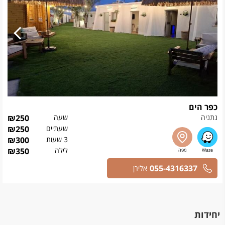
כפר הים
נתניה
שעה
250
₪
שעתיים
250
₪
3 שעות
300
₪
לילה
350
₪
055-4316337
אלירן
יחידות