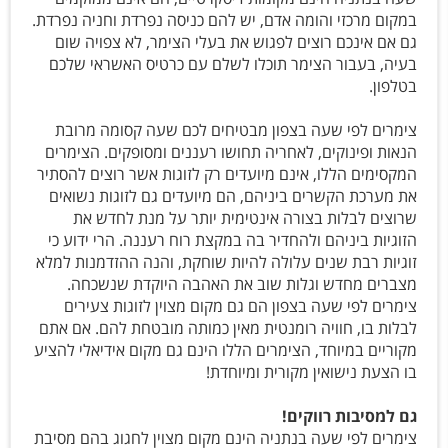
במקום מרכזי והומה אדם, יש להם כניסה נפרדת וחניה נפרדת.
גם אם אינכם רוצים לפגוש את בעלי הצימר, לא צפויה שום
בעיה, בעבור הצימר תוכלו לשלם עם כרטיס האשראי שלכם
בטלפון.
צימרים לפי שעה בצפון מבטיחים לכם שעה קסומה מרובת
הנאות ופינוקים, לאחריה תחושו רעננים ומסופקים. הצימרים
המקסימים הללו, אינם מיועדים רק לזוגות אשר רוצים להסתיר
את מערכת הקשרים ביניהם, הם מיועדים גם לזוגות נשואים
שרוצים לבלות בצורה אינטימית יותר על מנת לחדש את
הזוגיות ביניהם ולהחדיר בה במקצת רוח רעננה. הרי ידוע כי
זוגיות רבת שנים עלולה להיות שוחקת, והנה ההזדמנות למלא
מצברים מחדש וגלות שוב את האהבה היוקדת שנשכחה.
צימרים לפי שעה בצפון הם גם מקום מצוין לזוגות צעירים
לבלות בו, חוויה רומנטית מאין כמותה מובטחת להם. אם אתם
מקוריים במיוחד, הצימרים הללו הינם גם מקום אידיאלי להציע
בו הצעת נישואין מקורית ומיוחדת!
גם למסיבות רווקים!
צימרים לפי שעה בנתניה הינם מקום מצוין לחגוג בהם מסיבת