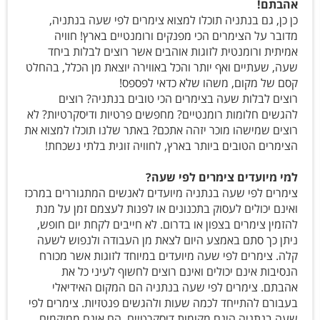
אהבתם!
כן כן, גם בנתניה תוכלו למצוא צימרים לפי שעה בנתניה,
מדובר על הצימרים הכי מפנקים ורומנטיים בארץ! חוויה
אמיתית ורומנטית לזוגות אוהבים אשר רוצים לבלות ביחד
שעה, שעתיים ואף יותר והכל באווירה יוצאת מן הכלל, בהחלט
קסם של מקום, משהו שלא כדאי לפספס!
רוצים לבלות שעה בצימרים הכי טובים בנתניה? רוצים
להגשים חלומות רומנטיים? מחפשים פרטיות ודיסקרטיות? לא
רוצים שמישהו מוכר יזהה אתכם? באתר שלנו תוכלו למצוא את
הצימרים הטובים ביותר בארץ, לחוויה זוגית בלתי נשכחת!
למי מיועדים צימרים לפי שעה?
צימרים לפי שעה בנתניה מיועדים לאנשים המתגוררים במרכז
ואינם יכולים לעסוק בתכנונים או לפנות לעצמם זמן על מנת
להזמין צימרים בצפון או בדרום. לא חייבים לקחת יום חופש,
ניתן כך סתם באמצע היום לצאת מן העבודה ולנפוש לשעה
קלה. צימרים לפי שעה מיועדים במיוחד לזוגות אשר מכורח
הנסיבות אינם יכולים ואינם רוצים לחשוף לעיני כל את
אהבתם. צימרים לפי שעה בנתניה הם המקום האידיאלי
בעבורם להתייחד לכמה שעות ולהגשים פנטזיות. צימרים לפי
שעה בנתניה הינם מקומות דיסקרטיים, הם אינם ממוקמים