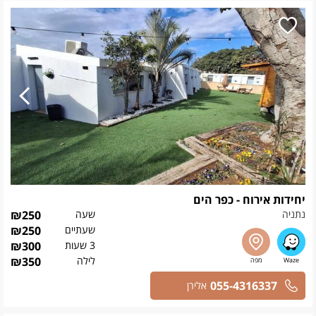
יחידות אירוח - כפר הים
נתניה
שעה
250
₪
שעתיים
250
₪
3 שעות
300
₪
לילה
350
₪
055-4316337
אלירן