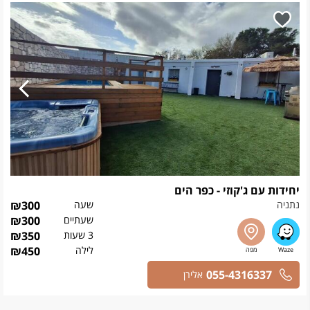
יחידות עם ג'קוזי - כפר הים
נתניה
שעה
300
₪
שעתיים
300
₪
3 שעות
350
₪
לילה
450
₪
055-4316337
אלירן