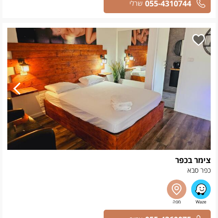
055-4310744
שרלי
צימר בכפר
כפר סבא