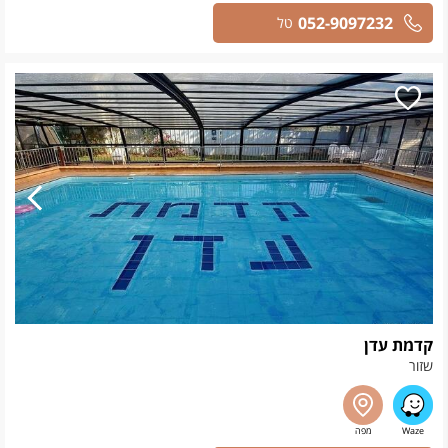
052-9097232
טל
קדמת עדן
שזור