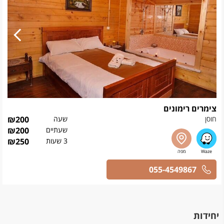
צימרים רימונים
חוסן
שעה
200
₪
שעתיים
200
₪
3 שעות
250
₪
055-4549867
יחידות