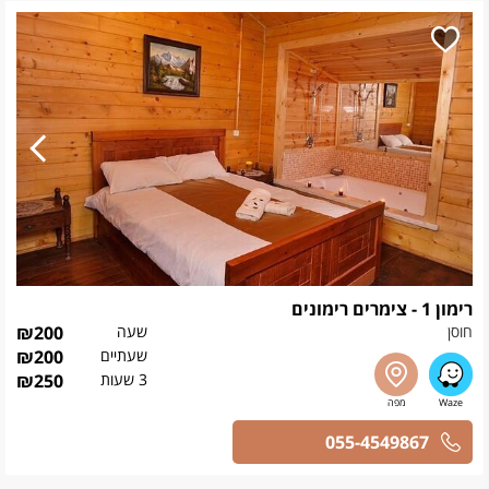
רימון 1 - צימרים רימונים
חוסן
שעה
200
₪
שעתיים
200
₪
3 שעות
250
₪
055-4549867