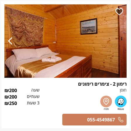
רימון 2 - צימרים רימונים
חוסן
שעה
200
₪
שעתיים
200
₪
3 שעות
250
₪
055-4549867