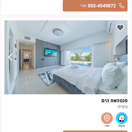
055-4549872
אורי
פנטהאוז הים
נהריה