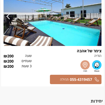
צימר של אהבה
הודיה
שעה
200
₪
שעתיים
200
₪
3 שעות
200
₪
055-4319457
תהילה
יחידות