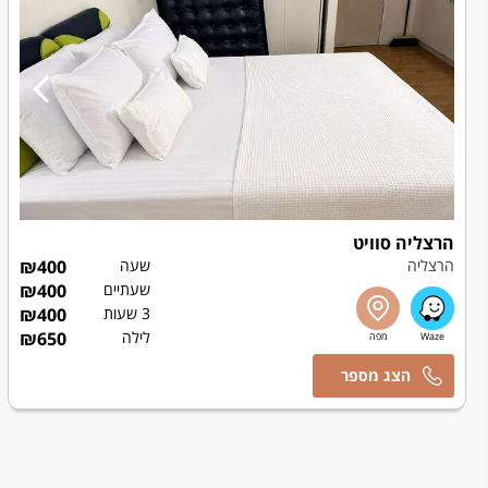
הרצליה סוויט
הרצליה
שעה
400
₪
שעתיים
400
₪
3 שעות
400
₪
לילה
650
₪
שרלי