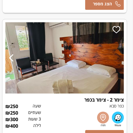
אסף
צימר 2 - צימר בכפר
כפר סבא
שעה
250
₪
שעתיים
250
₪
3 שעות
300
₪
לילה
400
₪