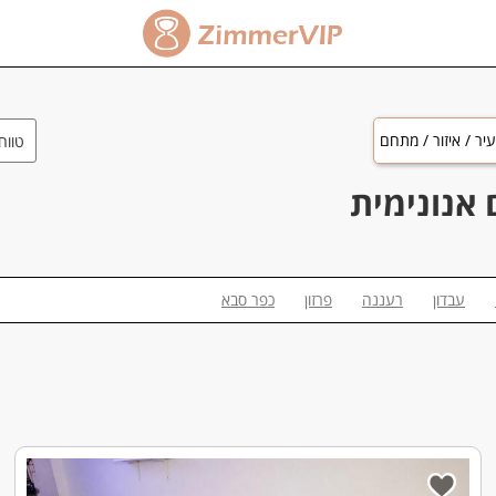
יר / איזור / מתחם
טווח
אנונימית
עבדון
רעננה
פרזון
כפר סבא