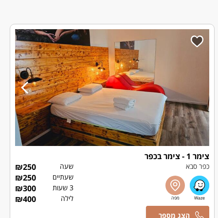
צימר 1 - צימר בכפר
כפר סבא
שעה
250
₪
שעתיים
250
₪
3 שעות
300
₪
לילה
400
₪
אמיר