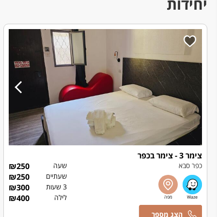
יחידות
צימר 3 - צימר בכפר
כפר סבא
שעה
250
₪
שעתיים
250
₪
3 שעות
300
₪
לילה
400
₪
אמיר