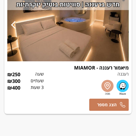
מיאמור רעננה - MIAMOR
רעננה
שעה
250
₪
שעתיים
300
₪
3 שעות
400
₪
אסף