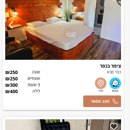
צימר בכפר
כפר סבא
שעה
250
₪
שעתיים
250
₪
3 שעות
300
₪
לילה
400
₪
אמיר