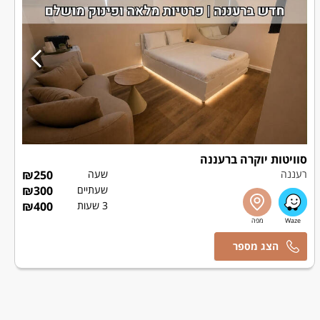
סוויטות יוקרה ברעננה
רעננה
שעה
250
₪
שעתיים
300
₪
3 שעות
400
₪
אסף