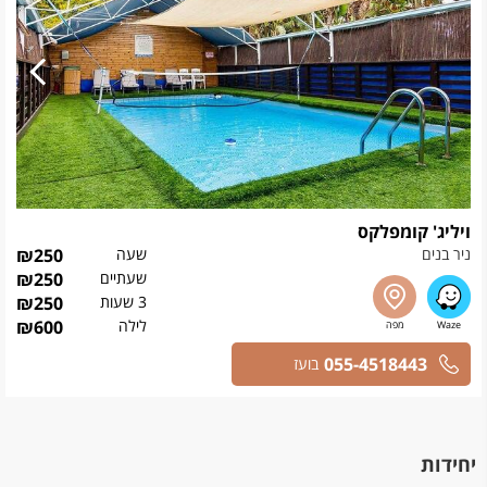
ויליג' קומפלקס
ניר בנים
שעה
250
₪
שעתיים
250
₪
3 שעות
250
₪
לילה
600
₪
055-4518443
בועז
יחידות