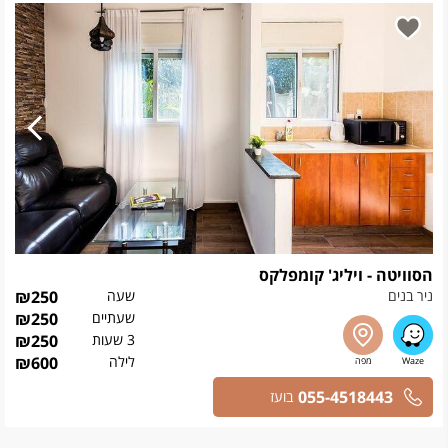
הסוויטה - ויליג' קומפלקס
ניר בנים
שעה
250
₪
שעתיים
250
₪
3 שעות
250
₪
לילה
600
₪
055-4518443
בועז