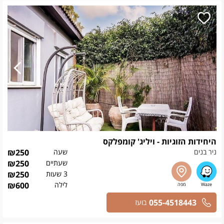
היחידות הזוגיות - ויליג' קומפלקס
ניר בנים
שעה
250
₪
שעתיים
250
₪
3 שעות
250
₪
לילה
600
₪
055-4518443
בועז