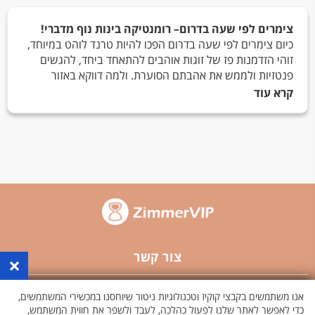
צימרים לפי שעה בדרום– רומנטיקה בינות נוף מדברי!
כיום צימרים לפי שעה בדרום הפכו להיות טרנד לוהט במיוחד,
זוהי הזדמנות פז של זוגות אוהבים להתאחד ביחד, להגשים
פנטזיות ולממש את אהבתם הסוערת. ולמה דווקא באזור
הדרום? מכיוון שזהו אזור אטרקטיבי במיוחד המשופע בצימרים
קרא עוד
הטובים ביותר בארץ, וכל זאת בינות לנוף מדברי עוצר נשימה!
רוצים לממש את אהבתכם? רוצים לנפוש ביחד במלוא
הדיסקרטיות והאינטימיות? רוצים לבלות כמה שעות של איכות
ומבלי שאף אחדיזהה או יכיר אתכם? באתר שלנו תוכלו למצוא
מגוון רבשל צימרים לפי שעה בדרום למימוש חוויה רומנטית
מענגת ויוצאת דופן!
לכל הזוגות האוהבים!
צימרים לפי שעה בדרום
מיועדים לכל הזוגות האוהבים
באשר הם. צימרים לפי שעה בדרום מציעים לכם חוויה
צור קשר
×
רומנטית בלתי נשכחת. אין מדובר רק על זוגות בוגדים, צימרים
לפי שעה בצפון מתאימים גם לזוגות נשואים שמאסו בשגרה
פרסם באתר
ורוצים לחדש ולרענן את הזוגיות שלהם, ללא לחצי עבודה
אנו משתמשים בקבצי קוקיז וטכנולוגיות ניטור שיוחסנו במכשירי המשתמשים,
וללא רעשי רקע של הילדים היקרים. הצימרים הללו הם גם
כדי לאפשר לאתר שלנו לפעול כהלכה, לעבד ולשפר את חווית המשתמש,