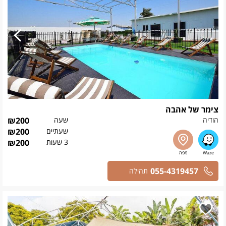
צימר של אהבה
הודיה
שעה
200
₪
שעתיים
200
₪
3 שעות
200
₪
055-4319457
תהילה