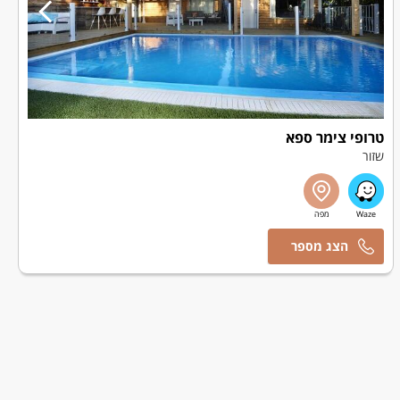
טרופי צימר ספא
שזור
טל