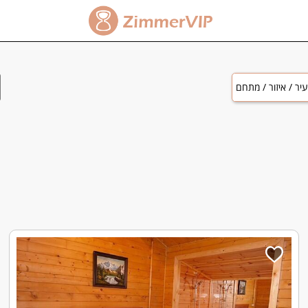
יר / איזור / מתחם