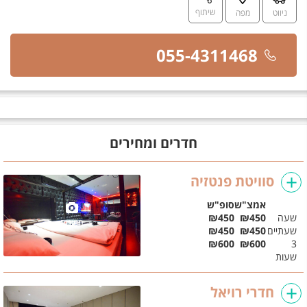
שיתוף
ניווט
מפה
055-4311468
חדרים ומחירים
סוויטת פנטזיה
אמצ"ש
סופ"ש
שעה
₪450
₪450
תמונות
שעתיים
₪450
₪450
₪600
₪600
3
שעות
חדרי רויאל